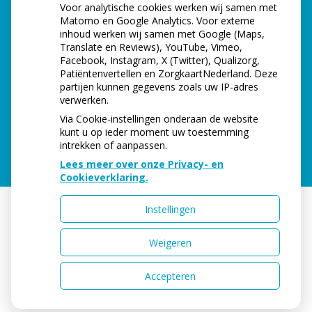
Dinsdag:
08.00
- 12.00
Voor analytische cookies werken wij samen met
tot
12.40
- 16.40
Matomo en Google Analytics. Voor externe
tot
Woensdag:
08.00
- 12.00
inhoud werken wij samen met Google (Maps,
tot
12.40
- 16.40
Translate en Reviews), YouTube, Vimeo,
Facebook, Instagram, X (Twitter), Qualizorg,
tot
Donderdag:
08.00
- 12.00
Patiëntenvertellen en ZorgkaartNederland. Deze
tot
12.40
- 16.40
partijen kunnen gegevens zoals uw IP-adres
tot
Vrijdag:
08.00
- 12.00
verwerken.
tot
12.40
- 15.00 (tot 12.00 uur telefonisch be
Via Cookie-instellingen onderaan de website
kunt u op ieder moment uw toestemming
intrekken of aanpassen.
Lees meer over onze Privacy- en
Cookieverklaring.
Instellingen
Uw Zorg Online
|
Beheer
Weigeren
Accepteren
Privacy verklaring
|
Cookie-instellingen
|
Voorwaarden