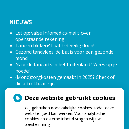
NIEUWS
Let op: valse Infomedics-mails over
openstaande rekening
Tanden bleken? Laat het veilig doen!
Gezond tandvlees: de basis voor een gezonde
mond
Naar de tandarts in het buitenland? Wees op je
hoede!
(Mond)zorgkosten gemaakt in 2025? Check of
die aftrekbaar zijn
Deze website gebruikt cookies
OPENINGSTIJDEN
Wij gebruiken noodzakelijke cookies zodat deze
website goed kan werken. Voor analytische
tot
Maandag:
08.00
- 12.00
cookies en externe inhoud vragen wij uw
tot
12.40
- 16.40
toestemming.
tot