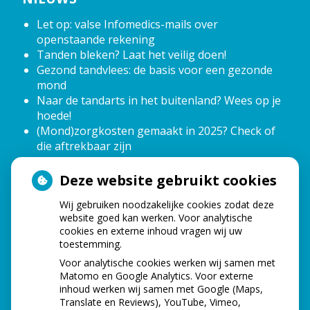
Let op: valse Infomedics-mails over
openstaande rekening
Tanden bleken? Laat het veilig doen!
Gezond tandvlees: de basis voor een gezonde
mond
Naar de tandarts in het buitenland? Wees op je
hoede!
(Mond)zorgkosten gemaakt in 2025? Check of
die aftrekbaar zijn
Deze website gebruikt cookies
OPENINGSTIJDEN
Wij gebruiken noodzakelijke cookies zodat deze
website goed kan werken. Voor analytische
tot
Maandag:
08.00
- 12.00
cookies en externe inhoud vragen wij uw
tot
12.40
- 16.40
toestemming.
tot
Dinsdag:
08.00
- 12.00
Voor analytische cookies werken wij samen met
tot
12.40
- 16.40
Matomo en Google Analytics. Voor externe
tot
Woensdag:
08.00
- 12.00
inhoud werken wij samen met Google (Maps,
tot
12.40
- 16.40
Translate en Reviews), YouTube, Vimeo,