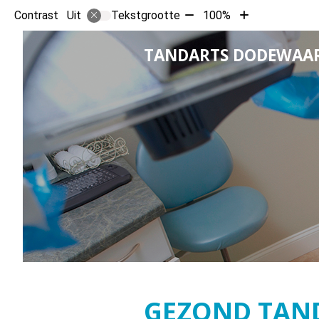
Tekst
Tekst
Contrast
Tekstgrootte
100%
Uit
verkleinen
vergroten
met
met
TANDARTS DODEWAA
10%
10%
GEZOND TAND