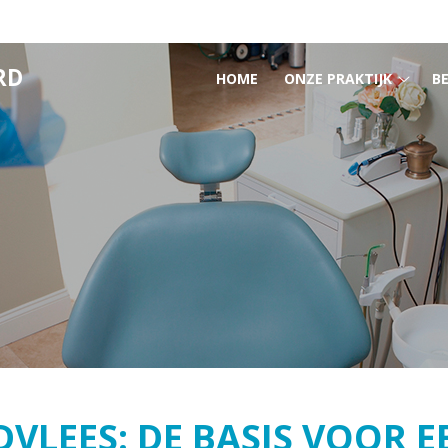
HOOFDMENU
RD
HOME
ONZE PRAKTIJK
B
Onze
prakti
subm
VLEES: DE BASIS VOOR 