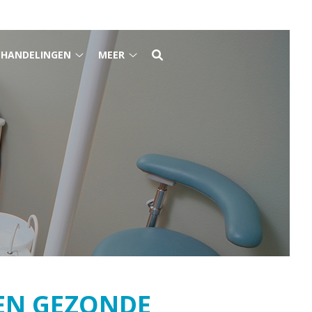
EHANDELINGEN
MEER
Behandelingen
Meer
jk
submenu
submenu
enu
EEN GEZONDE