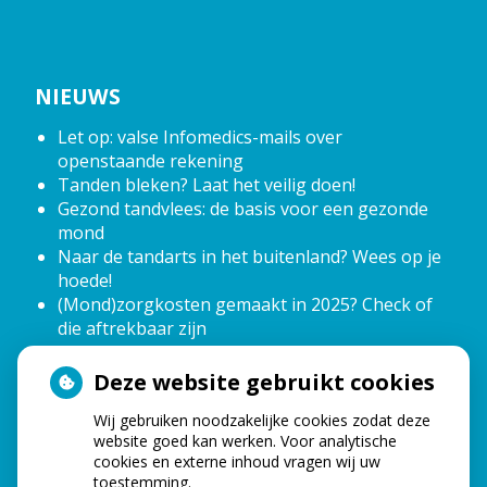
NIEUWS
Let op: valse Infomedics-mails over
openstaande rekening
Tanden bleken? Laat het veilig doen!
Gezond tandvlees: de basis voor een gezonde
mond
Naar de tandarts in het buitenland? Wees op je
hoede!
(Mond)zorgkosten gemaakt in 2025? Check of
die aftrekbaar zijn
Deze website gebruikt cookies
OPENINGSTIJDEN
Wij gebruiken noodzakelijke cookies zodat deze
website goed kan werken. Voor analytische
tot
Maandag:
08.00
- 12.00
cookies en externe inhoud vragen wij uw
tot
12.40
- 16.40
toestemming.