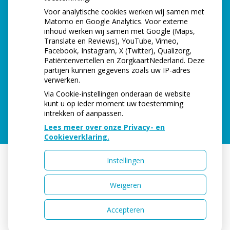
tot
Dinsdag:
08.00
- 12.00
Voor analytische cookies werken wij samen met
tot
12.40
- 16.40
Matomo en Google Analytics. Voor externe
tot
Woensdag:
08.00
- 12.00
inhoud werken wij samen met Google (Maps,
tot
12.40
- 16.40
Translate en Reviews), YouTube, Vimeo,
Facebook, Instagram, X (Twitter), Qualizorg,
tot
Donderdag:
08.00
- 12.00
Patiëntenvertellen en ZorgkaartNederland. Deze
tot
12.40
- 16.40
partijen kunnen gegevens zoals uw IP-adres
tot
Vrijdag:
08.00
- 12.00
verwerken.
tot
12.40
- 15.00 (tot 12.00 uur telefonisch be
Via Cookie-instellingen onderaan de website
kunt u op ieder moment uw toestemming
intrekken of aanpassen.
Lees meer over onze Privacy- en
Cookieverklaring.
Instellingen
Uw Zorg Online
|
Beheer
Weigeren
Accepteren
Privacy verklaring
|
Cookie-instellingen
|
Voorwaarden